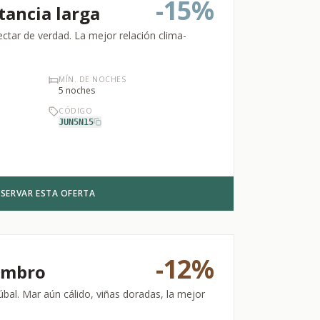
-
15%
tancia larga
tar de verdad. La mejor relación clima-
MÍN. DE NOCHES
5
noches
CÓDIGO
JUN5N15
ESERVAR ESTA OFERTA
-
12%
embro
úbal. Mar aún cálido, viñas doradas, la mejor