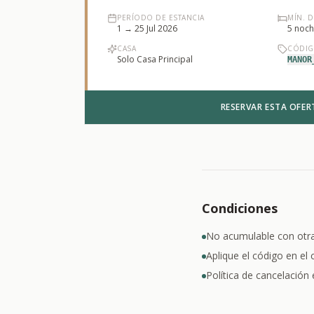
PERÍODO DE ESTANCIA
MÍN. 
1 → 25 Jul 2026
5
noch
CASA
CÓDI
Solo Casa Principal
MANOR
RESERVAR ESTA OFER
Condiciones
No acumulable con otr
Aplique el código en el
Política de cancelación 