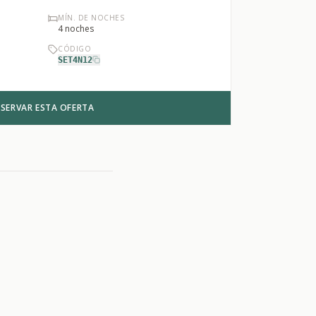
MÍN. DE NOCHES
4
noches
CÓDIGO
SET4N12
ESERVAR ESTA OFERTA