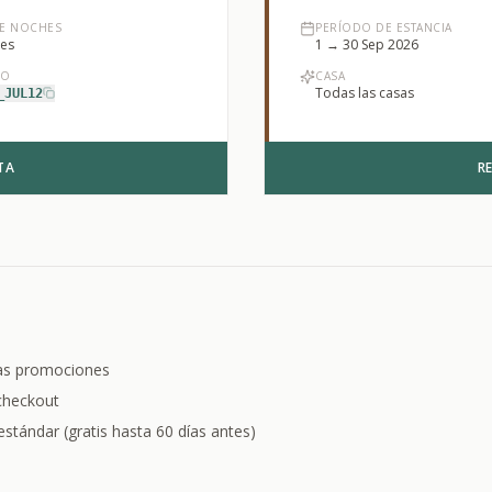
DE NOCHES
PERÍODO DE ESTANCIA
es
1 → 30 Sep 2026
GO
CASA
Todas las casas
_JUL12
TA
R
as promociones
 checkout
estándar (gratis hasta 60 días antes)