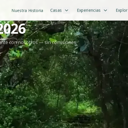
VA DIRECTA
s · Primavera–
Casas
Experiencias
Explor
Nuestra Historia
2026
nte con nosotros — sin comisiones.