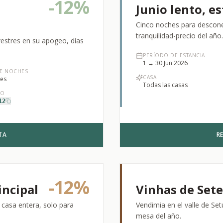
-
12%
Junio lento, es
Cinco noches para desconec
tranquilidad-precio del año.
vestres en su apogeo, días
PERÍODO DE ESTANCIA
1 → 30 Jun 2026
DE NOCHES
CASA
es
Todas las casas
GO
12
TA
R
-
12%
incipal
Vinhas de Set
a casa entera, solo para
Vendimia en el valle de Set
mesa del año.