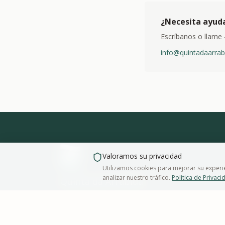
¿Necesita ayud
Escríbanos o llame
info@quintadaarrab
Valoramos su privacidad
Utilizamos cookies para mejorar su experi
analizar nuestro tráfico.
Política de Privaci
Quinta da Arrábida
Estrada Nacional 379 1
Casais da Serra
2925-318
Azeitão