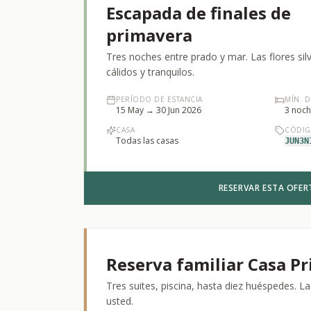
Escapada de finales de
primavera
Tres noches entre prado y mar. Las flores sil
cálidos y tranquilos.
PERÍODO DE ESTANCIA
MÍN. 
15 May → 30 Jun 2026
3
noch
CASA
CÓDI
Todas las casas
JUN3N
RESERVAR ESTA OFER
Reserva familiar Casa Pr
Tres suites, piscina, hasta diez huéspedes. L
usted.