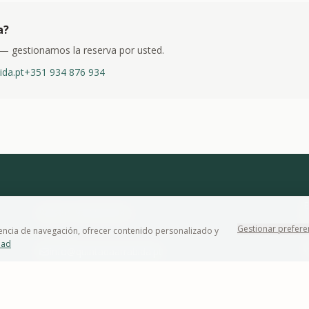
a?
 — gestionamos la reserva por usted.
ida.pt
+351 934 876 934
E
+351 934 876 934
A
Gestionar prefere
encia de navegación, ofrecer contenido personalizado y
dad
G
info@quintadaarrabida.pt
D
1
WhatsApp