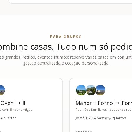
PARA GRUPOS
ombine casas. Tudo num só pedid
as grandes, retiros, eventos íntimos: reserve várias casas em conju
gestão centralizada e cotação personalizada.
ven I + II
Manor + Forno I + Forn
s com filhos · amigos
Reuniões familiares · pequenos reti
4 quartos
até 18 (14 base)
7 quartos