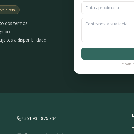
a direta.
to dos termos
grupo
jeitos a disponibilidade
Resposta d
E
+351 934 876 934
A