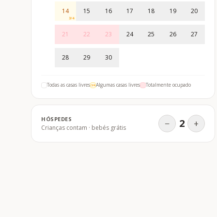
14
15
16
17
18
19
20
3
/
4
21
22
23
24
25
26
27
28
29
30
Todas as casas livres
Algumas casas livres
Totalmente ocupado
3/4
HÓSPEDES
2
−
+
Crianças contam · bebés grátis