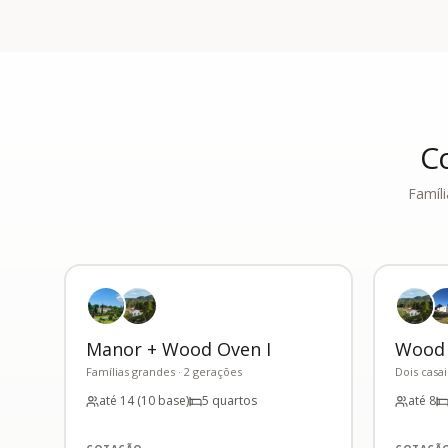
C
Famíli
Manor + Wood Oven I
Wood O
Famílias grandes · 2 gerações
Dois casai
até 14 (10 base)
5 quartos
até 8