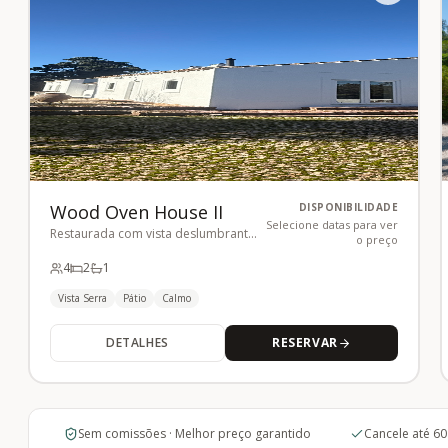
Wood Oven House II
DISPONIBILIDADE
Selecione datas para ver
Restaurada com vista deslumbrante
o preço
da Serra
4
2
1
Vista Serra
Pátio
Calmo
DETALHES
RESERVAR
Sem comissões · Melhor preço garantido
Cancele até 60