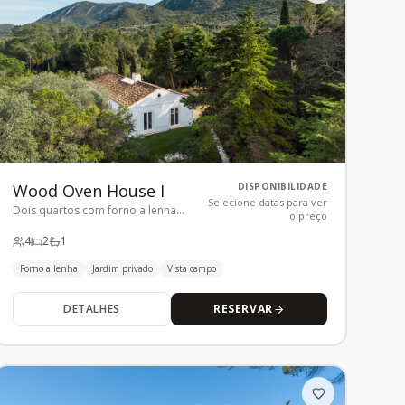
Wood Oven House I
DISPONIBILIDADE
Selecione datas para ver
Dois quartos com forno a lenha
o preço
tradicional
4
2
1
Forno a lenha
Jardim privado
Vista campo
DETALHES
RESERVAR