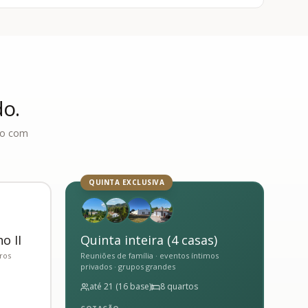
o.
nto com
QUINTA EXCLUSIVA
o II
Quinta inteira (4 casas)
ros
Reuniões de família · eventos íntimos
privados · grupos grandes
até 21 (16 base)
8 quartos