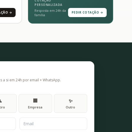
COTAÇÃO
PERSONALIZADA
Resposta em 24h da
AÇÃO →
PEDIR COTAÇÃO →
família
os a si em 24h por email + WhatsApp.
🧘
🏢
✨
tiro
Empresa
Outro