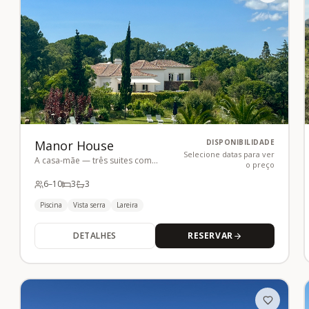
Manor House
DISPONIBILIDADE
Selecione datas para ver
A casa-mãe — três suites com
o preço
piscina
6
–10
3
3
Piscina
Vista serra
Lareira
DETALHES
RESERVAR