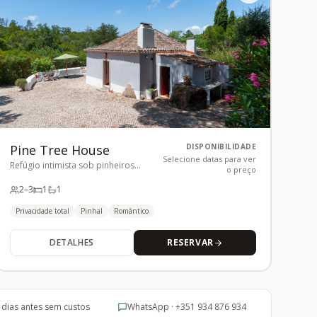
Pine Tree House
DISPONIBILIDADE
Selecione datas para ver
Refúgio intimista sob pinheiros
o preço
centenários
2
–3
1
1
Privacidade total
Pinhal
Romântico
DETALHES
RESERVAR
 dias antes sem custos
WhatsApp · +351 934 876 934