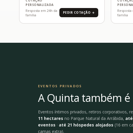
COTAÇÃO
COTAÇÃ
PERSONALIZADA
PERSONA
Resposta em 24h da
Resposta
PEDIR COTAÇÃO →
família
família
EVENTOS PRIVADOS
A Quinta também é 
Eventos íntimos privados, retiros corporativos, re
11 hectares
no Parque Natural da Arrábida,
até
eventos
·
até 21 hóspedes alojados
(16 em c
camas extra).