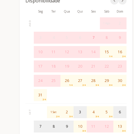
Disponibilidade
Seg
Ter
Qua
Qui
Sex
Sáb
Dom
AGO
2
1 Ago
3
4
5
6
7
8
9
10
11
12
13
14
15
16
1
/
4
2
/
4
17
18
19
20
21
22
23
24
25
26
27
28
29
30
1
/
4
2
/
4
3
/
4
3
/
4
2
/
4
31
2
/
4
SET
2
3
4
5
6
1 Set
2
/
4
3
/
4
3
/
4
3
/
4
7
8
9
10
11
12
13
3
/
4
3
/
4