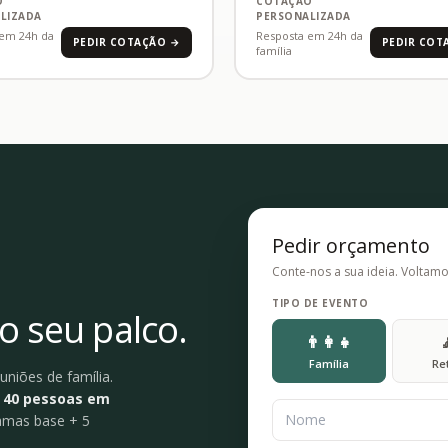
O
COTAÇÃO
LIZADA
PERSONALIZADA
 em 24h da
Resposta em 24h da
PEDIR COTAÇÃO →
PEDIR COT
família
Pedir orçamento
Conte-nos a sua ideia. Voltam
TIPO DE EVENTO
o seu palco.
👨‍👩‍👧
Família
Re
uniões de família.
 40 pessoas em
amas base + 5