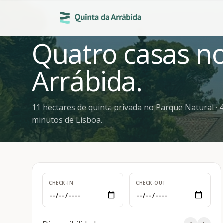
Quatro casas n
Arrábida.
11 hectares de quinta privada no Parque Natural · 
minutos de Lisboa.
CHECK-IN
CHECK-OUT