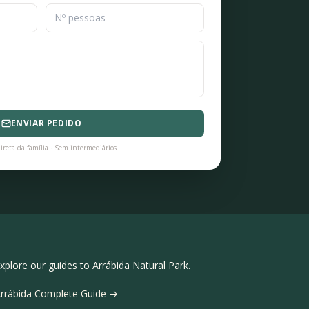
ENVIAR PEDIDO
ireta da família · Sem intermediários
xplore our guides to Arrábida Natural Park.
rrábida Complete Guide →