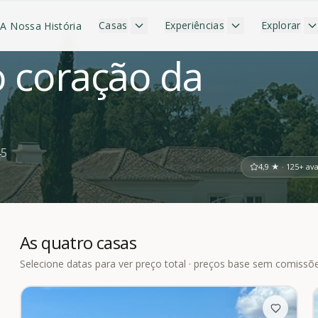
Casas
Experiências
Explorar
A Nossa História
o coração da
45
4,9 ★ · 125+ av
As quatro casas
Selecione datas para ver preço total · preços base sem comissõ