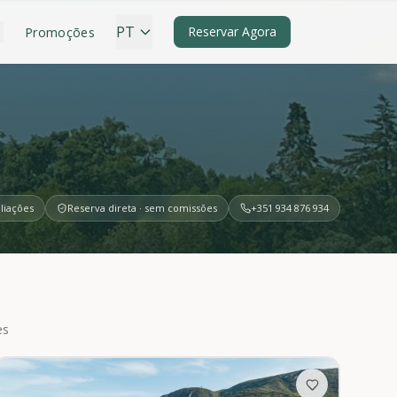
PT
Reservar Agora
Promoções
aliações
Reserva direta · sem comissões
+351 934 876 934
es