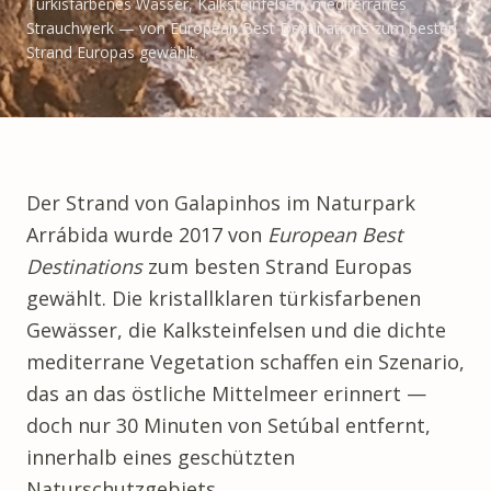
Türkisfarbenes Wasser, Kalksteinfelsen, mediterranes
Strauchwerk — von European Best Destinations zum besten
Strand Europas gewählt.
Der
Strand von Galapinhos
im Naturpark
Arrábida wurde 2017 von
European Best
Destinations
zum besten Strand Europas
gewählt. Die kristallklaren türkisfarbenen
Gewässer, die Kalksteinfelsen und die dichte
mediterrane Vegetation schaffen ein Szenario,
das an das östliche Mittelmeer erinnert —
doch nur 30 Minuten von Setúbal entfernt,
innerhalb eines geschützten
Naturschutzgebiets.