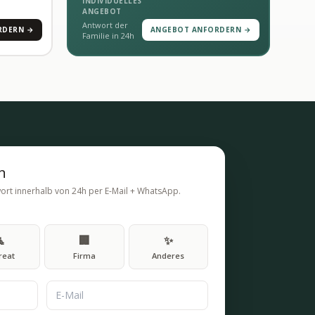
INDIVIDUELLES
ANGEBOT
Antwort der
RDERN →
ANGEBOT ANFORDERN →
Familie in 24h
n
twort innerhalb von 24h per E-Mail + WhatsApp.
🧘
🏢
✨
reat
Firma
Anderes