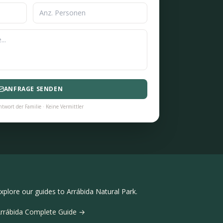
ANFRAGE SENDEN
twort der Familie · Keine Vermittler
xplore our guides to Arrábida Natural Park.
rrábida Complete Guide →