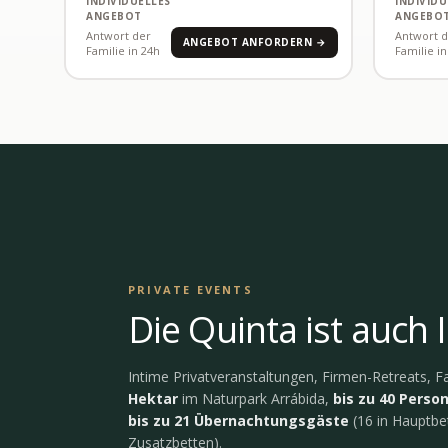
INDIVIDUELLES
INDIVIDU
ANGEBOT
ANGEBO
Antwort der
Antwort 
ANGEBOT ANFORDERN →
Familie in 24h
Familie in
PRIVATE EVENTS
Die Quinta ist auch 
Intime Privatveranstaltungen, Firmen-Retreats, Fa
Hektar
im Naturpark Arrábida,
bis zu 40 Perso
bis zu 21 Übernachtungsgäste
(16 in Hauptbe
Zusatzbetten).