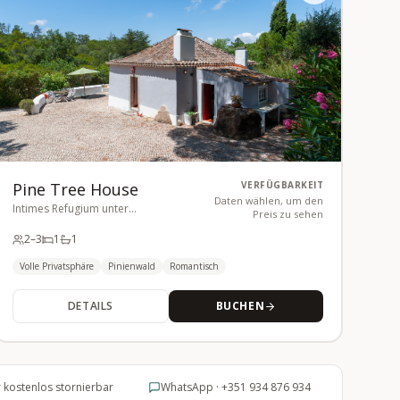
Pine Tree House
VERFÜGBARKEIT
Daten wählen, um den
Intimes Refugium unter
Preis zu sehen
hundertjährigen Pinien
2
–3
1
1
Volle Privatsphäre
Pinienwald
Romantisch
DETAILS
BUCHEN
 kostenlos stornierbar
WhatsApp · +351 934 876 934