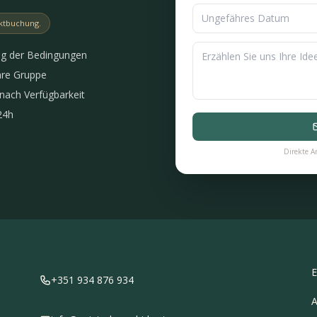
ektbuchung.
g der Bedingungen
hre Gruppe
 nach Verfügbarkeit
24h
Direkte An
E
+351 934 876 934
A