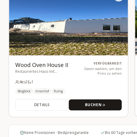
Wood Oven House II
VERFÜGBARKEIT
Daten wählen, um den
Restauriertes Haus mit
Preis zu sehen
atemberaubendem Blick auf die
4
2
1
Serra
Bergblick
Innenhof
Ruhig
DETAILS
BUCHEN
Keine Provisionen · Bestpreisgarantie
Bis 60 Tage vorher