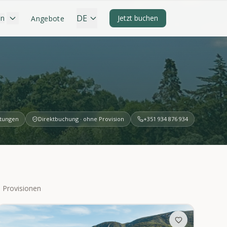
DE
en
Jetzt buchen
Angebote
rtungen
Direktbuchung · ohne Provision
+351 934 876 934
 Provisionen