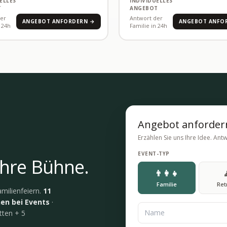
ELLES
INDIVIDUELLES
T
ANGEBOT
der
Antwort der
ANGEBOT ANFORDERN →
ANGEBOT ANFO
 24h
Familie in 24h
Angebot anforder
Erzählen Sie uns Ihre Idee. An
EVENT-TYP
Ihre Bühne.
👨‍👩‍👧
Familie
Ret
milienfeiern.
11
nen bei Events
·
tten + 5