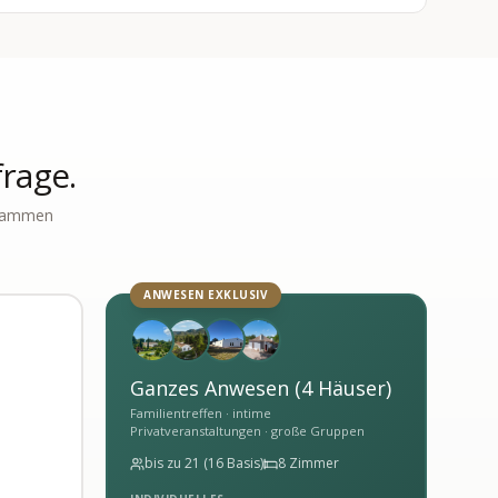
frage.
usammen
ANWESEN EXKLUSIV
I
Ganzes Anwesen (4 Häuser)
Familientreffen · intime
Privatveranstaltungen · große Gruppen
bis zu 21 (16 Basis)
8 Zimmer