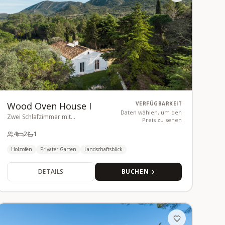
Wood Oven House I
VERFÜGBARKEIT
Daten wählen, um den
Zwei Schlafzimmer mit
Preis zu sehen
traditionellem Holzofen
4
2
1
Holzofen
Privater Garten
Landschaftsblick
DETAILS
BUCHEN