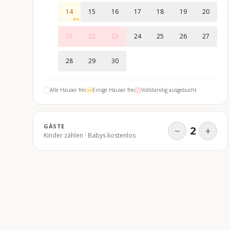
14
15
16
17
18
19
20
3
/
4
21
22
23
24
25
26
27
28
29
30
Alle Häuser frei
Einige Häuser frei
Vollständig ausgebucht
3/4
GÄSTE
2
−
+
Kinder zählen · Babys kostenlos