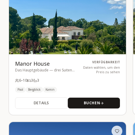
Manor House
VERFÜGBARKEIT
Daten wählen, um den
Das Hauptgebäude — drei Suiten
Preis zu sehen
mit Pool
6
–10
3
3
Pool
Bergblick
Kamin
DETAILS
BUCHEN