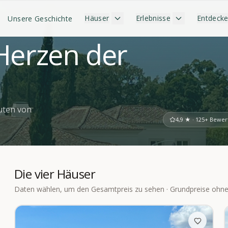
Häuser
Erlebnisse
Entdeck
Unsere Geschichte
Herzen der
uten von
4,9 ★ · 125+ Bewe
Die vier Häuser
Daten wählen, um den Gesamtpreis zu sehen · Grundpreise ohne