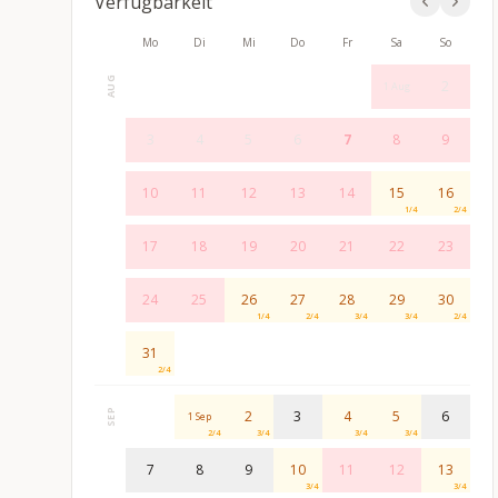
Verfügbarkeit
Mo
Di
Mi
Do
Fr
Sa
So
AUG
2
1 Aug
3
4
5
6
7
8
9
10
11
12
13
14
15
16
1
/
4
2
/
4
17
18
19
20
21
22
23
24
25
26
27
28
29
30
1
/
4
2
/
4
3
/
4
3
/
4
2
/
4
31
2
/
4
SEP
2
3
4
5
6
1 Sep
2
/
4
3
/
4
3
/
4
3
/
4
7
8
9
10
11
12
13
3
/
4
3
/
4