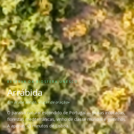
RESERVA DA BIOSFERA UNESCO
Arrábida
Em árabe antigo, «lugar de oração»
O paraíso natural escondido de Portugal — praias intocadas,
florestas mediterrânicas, vinho de classe mundial e golfinhos.
A apenas 45 minutos de Lisboa.