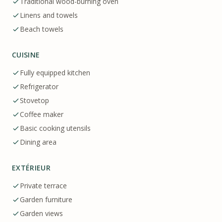
Traditional wood-burning oven
Linens and towels
Beach towels
CUISINE
Fully equipped kitchen
Refrigerator
Stovetop
Coffee maker
Basic cooking utensils
Dining area
EXTÉRIEUR
Private terrace
Garden furniture
Garden views