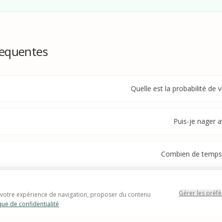
requentes
Quelle est la probabilité de 
Puis-je nager a
Combien de temps d
Y a-t-il d'autres anim
Gérer les préf
 votre expérience de navigation, proposer du contenu
que de confidentialité