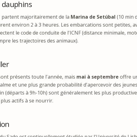
s dauphins
 partent majoritairement de la
Marina de Setúbal
(10 min d
urent environ 2 à 3 heures. Les embarcations sont petites, a
pectent le code de conduite de l'ICNF (distance minimale, mot
mpre les trajectoires des animaux).
ler
ont présents toute l'année, mais
mai à septembre
offre u
alme et une plus grande probabilité d'apercevoir des jeune
n (départs à 9h-10h) sont généralement les plus productive
plus actifs à se nourrir.
ion
du Sado est continuellement étudiée par l'Université de Lisb