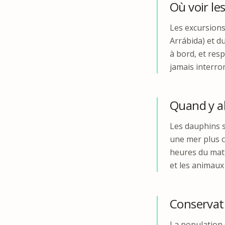
Où voir le
Les excursions
Arrábida) et d
à bord, et res
jamais interro
Quand y al
Les dauphins s
une mer plus c
heures du mati
et les animaux 
Conservat
La population 