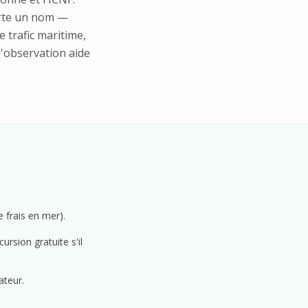
orte un nom —
e trafic maritime,
 d'observation aide
 frais en mer).
ursion gratuite s'il
ateur.