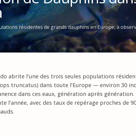
a
pulations résidentes de grands dauphins en Europe, à obser
ado
abrite l'une des trois seules populations réside
ops truncatus) dans toute l'Europe — environ 30 ind
nence dans ces eaux, génération après génération.
ute l'année, avec des taux de repérage proches de 9
hauds.