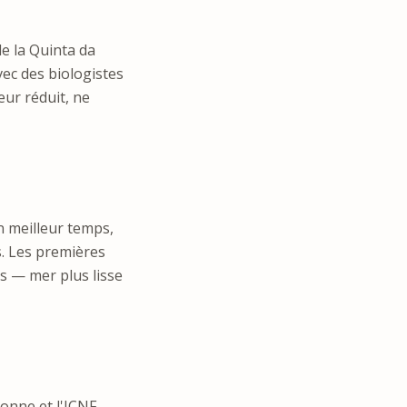
e la Quinta da
vec des biologistes
eur réduit, ne
n meilleur temps,
s. Les premières
s — mer plus lisse
onne et l'ICNF.