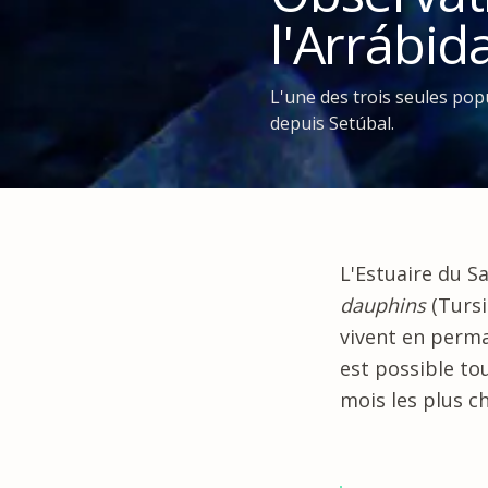
l'Arrábid
L'une des trois seules po
depuis Setúbal.
L'
Estuaire du S
dauphins
(Tursi
vivent en perma
est possible to
mois les plus c