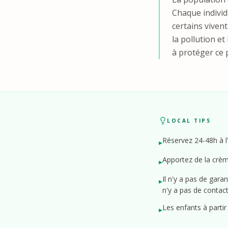
Chaque individ
certains viven
la pollution et
à protéger ce 
LOCAL TIPS
Réservez 24-48h à l
▸
Apportez de la crèm
▸
Il n'y a pas de gara
▸
n'y a pas de contact
Les enfants à parti
▸