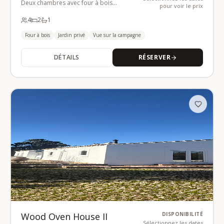
Deux chambres avec four à bois
pour voir le prix
traditionnel
4
2
1
Four à bois
Jardin privé
Vue sur la campagne
DÉTAILS
RÉSERVER
Wood Oven House II
DISPONIBILITÉ
Sélectionnez les dates