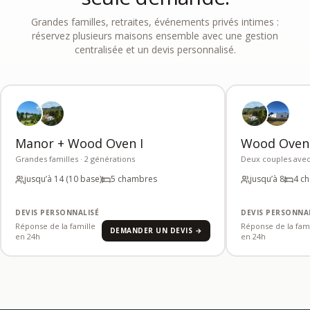
Grandes familles, retraites, événements privés intimes :
réservez plusieurs maisons ensemble avec une gestion
centralisée et un devis personnalisé.
Manor + Wood Oven I
Wood Oven I
Grandes familles · 2 générations
Deux couples avec
jusqu’à 14 (10 base)
5 chambres
jusqu’à 8
4 c
DEVIS PERSONNALISÉ
DEVIS PERSONNA
Réponse de la famille
Réponse de la fami
DEMANDER UN DEVIS →
en 24h
en 24h