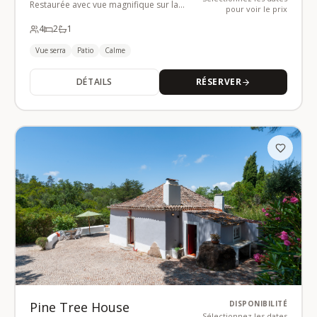
Restaurée avec vue magnifique sur la
pour voir le prix
Serra
4
2
1
Vue serra
Patio
Calme
DÉTAILS
RÉSERVER
Pine Tree House
DISPONIBILITÉ
Sélectionnez les dates