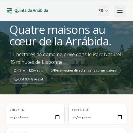
FR
Quatre maisons au
cœur de la Arrábida.
11 hectares de domaine privé dans le Parc Naturel ·
45 minutes de Lisbonne.
4,9 ★ · 125+ avis
Réservation directe · sans commissions
+351 934 876 934
CHECK-IN
CHECK-OUT