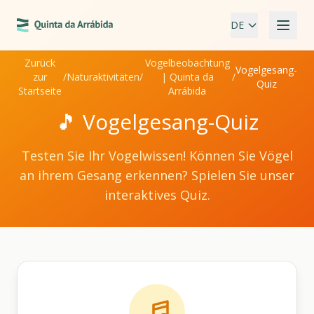
DE
Zurück
Vogelbeobachtung
Vogelgesang-
zur
/
Naturaktivitäten
/
| Quinta da
/
Quiz
Startseite
Arrábida
🎵
Vogelgesang-Quiz
Testen Sie Ihr Vogelwissen! Können Sie Vögel
an ihrem Gesang erkennen? Spielen Sie unser
interaktives Quiz.